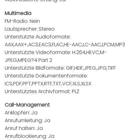
Multimedia
FM-Radio: Nein
Lautsprecher: Stereo
Unterstützte Audioformate:
AAX,AAX+,AC3,EAC3,FLAC,HE-AAC,LC-AAC,LPCM,MP3
Unterstützte Videoformate: H.264,HEVC,M-
JPEG,MPEG?4 Part 2
Unterstützte Bildformate: GIF,HEIF,JPEG,JPG,TIFF
Unterstützte Dokumentenformate:
ICS,PDF,PPT,PPTX,RTF,TXT,VCF,XLS,XLSX
Unterstütztes Archivformat: PLZ
Call-Management
Anklopfen: Ja
Anrufumleitung: Ja
Anruf halten: Ja
Anrufblockierung: Ja