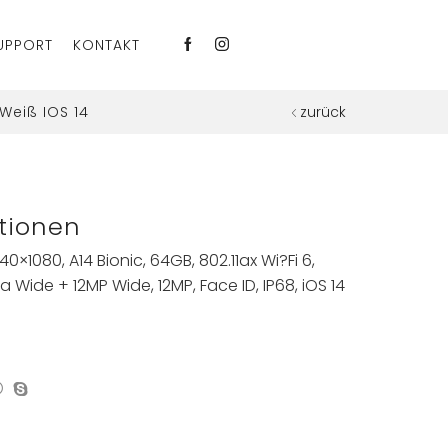
UPPORT
KONTAKT
 Weiß IOS 14
zurück
tionen
40×1080, A14 Bionic, 64GB, 802.11ax Wi?Fi 6,
ra Wide + 12MP Wide, 12MP, Face ID, IP68, iOS 14