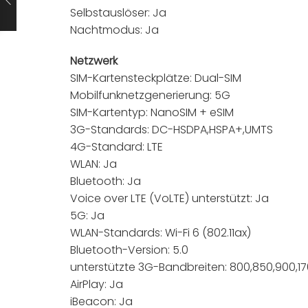
Selbstauslöser: Ja
Nachtmodus: Ja
Netzwerk
SIM-Kartensteckplätze: Dual-SIM
Mobilfunknetzgenerierung: 5G
SIM-Kartentyp: NanoSIM + eSIM
3G-Standards: DC-HSDPA,HSPA+,UMTS
4G-Standard: LTE
WLAN: Ja
Bluetooth: Ja
Voice over LTE (VoLTE) unterstützt: Ja
5G: Ja
WLAN-Standards: Wi-Fi 6 (802.11ax)
Bluetooth-Version: 5.0
unterstützte 3G-Bandbreiten: 800,850,900,17
AirPlay: Ja
iBeacon: Ja