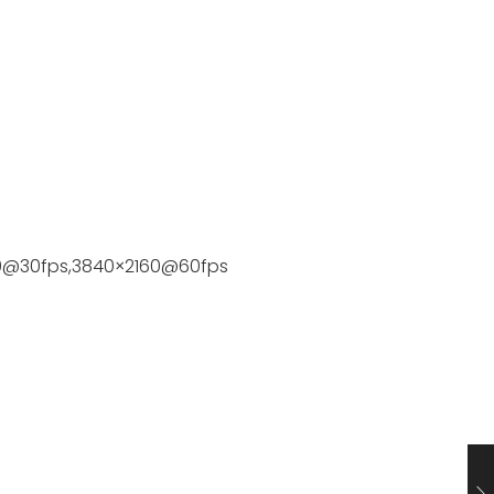
60@30fps,3840×2160@60fps