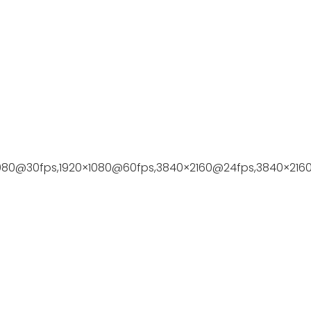
1080@30fps,1920×1080@60fps,3840×2160@24fps,3840×21