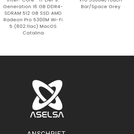
Generation 16 GB DDR4-
Bar/Space Grey
SDRAM 512 GB SSD AMD
Radeon Pro 5300M Wi-Fi
5 (802.11ac) MacOS
Catalina
ANSCHRIFT