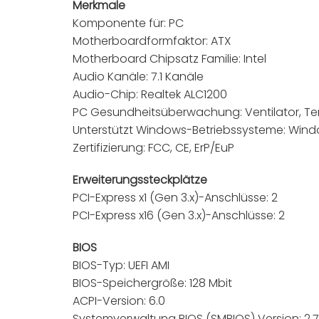
Merkmale
Komponente für: PC
Motherboardformfaktor: ATX
Motherboard Chipsatz Familie: Intel
Audio Kanäle: 7.1 Kanäle
Audio-Chip: Realtek ALC1200
PC Gesundheitsüberwachung: Ventilator, T
Unterstützt Windows-Betriebssysteme: Wind
Zertifizierung: FCC, CE, ErP/EuP
Erweiterungssteckplätze
PCI-Express x1 (Gen 3.x)-Anschlüsse: 2
PCI-Express x16 (Gen 3.x)-Anschlüsse: 2
BIOS
BIOS-Typ: UEFI AMI
BIOS-Speichergröße: 128 Mbit
ACPI-Version: 6.0
Systemverwaltung BIOS (SMBIOS) Version: 2.7