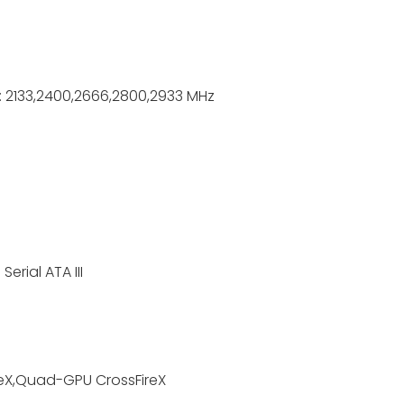
: 2133,2400,2666,2800,2933 MHz
erial ATA III
reX,Quad-GPU CrossFireX