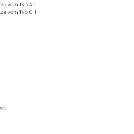
tze vom Typ A: 1
tze vom Typ C: 1
net