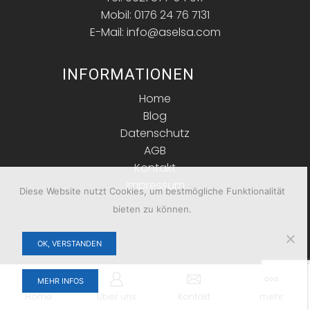
Mobil: 0176 24 76 7131
E-Mail: info@aselsa.com
INFORMATIONEN
Home
Blog
Datenschutz
AGB
Kontakt
Impressum
Diese Website nutzt Cookies, um bestmögliche Funktionalität
bieten zu können.
OK, VERSTANDEN
Copyright © 2026 ASELSA. Alle Rechte vorbehalten.
MEHR INFOS
Home
Über uns
Kontakt
mehr