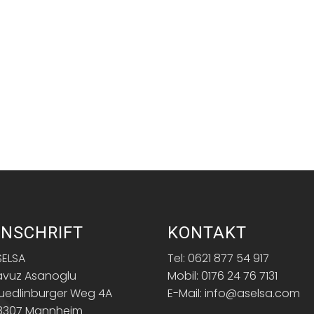
NSCHRIFT
KONTAKT
SELSA
Tel: 0621 877 54 917
avuz Asanoglu
Mobil: 0176 24 76 7131
uedlinburger Weg 4A
E-Mail: info@aselsa.com
8307 Mannheim