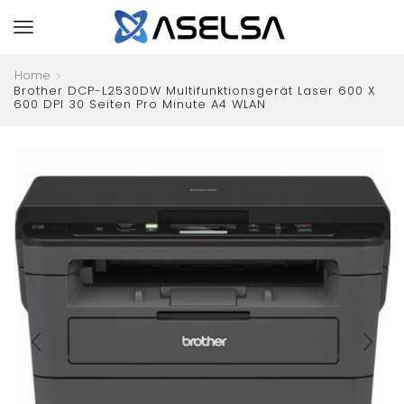
Home
Brother DCP-L2530DW Multifunktionsgerät Laser 600 X
600 DPI 30 Seiten Pro Minute A4 WLAN