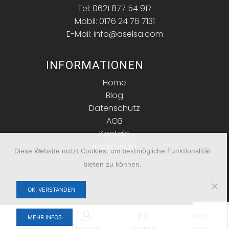
Tel: 0621 877 54 917
Mobil: 0176 24 76 7131
E-Mail: info@aselsa.com
INFORMATIONEN
Home
Blog
Datenschutz
AGB
Kontakt
Impressum
Diese Website nutzt Cookies, um bestmögliche Funktionalität
bieten zu können.
OK, VERSTANDEN
Copyright © 2026 ASELSA. Alle Rechte vorbehalten.
MEHR INFOS
Home
Über uns
Kontakt
mehr