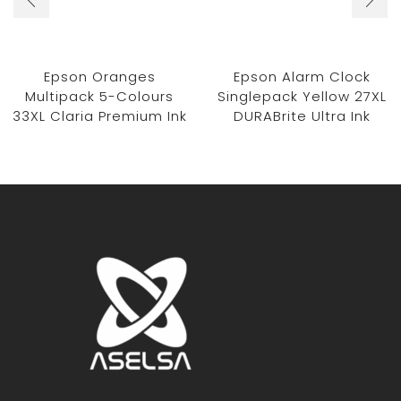
Epson Oranges
Epson Alarm Clock
Multipack 5-Colours
Singlepack Yellow 27XL
33XL Claria Premium Ink
DURABrite Ultra Ink