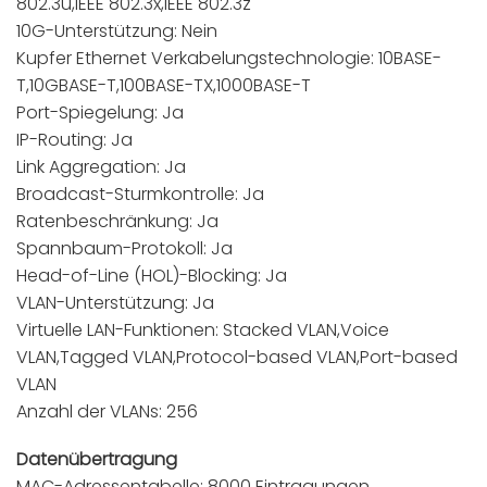
802.3u,IEEE 802.3x,IEEE 802.3z
10G-Unterstützung: Nein
Kupfer Ethernet Verkabelungstechnologie: 10BASE-
T,10GBASE-T,100BASE-TX,1000BASE-T
Port-Spiegelung: Ja
IP-Routing: Ja
Link Aggregation: Ja
Broadcast-Sturmkontrolle: Ja
Ratenbeschränkung: Ja
Spannbaum-Protokoll: Ja
Head-of-Line (HOL)-Blocking: Ja
VLAN-Unterstützung: Ja
Virtuelle LAN-Funktionen: Stacked VLAN,Voice
VLAN,Tagged VLAN,Protocol-based VLAN,Port-based
VLAN
Anzahl der VLANs: 256
Datenübertragung
MAC-Adressentabelle: 8000 Eintragungen