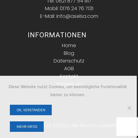
Tel: 0621 877 54 917
Mobil: 0176 24 76 7131
E-Mail: info@aselsa.com
INFORMATIONEN
Home
Blog
Datenschutz
AGB
Kontakt
Impressum
Diese Website nutzt Cookies, um bestmögliche Funktionalität
bieten zu können.
OK, VERSTANDEN
Copyright © 2026 ASELSA. Alle Rechte vorbehalten.
MEHR INFOS