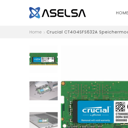
HOM
Home
Crucial CT4G4SFS632A Speichermod