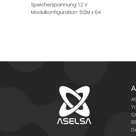
Speicherspannung: 1.2 V
Modulkonfiguration: 512M x 64
A
A
Y
Q
6
D