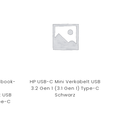
ebook-
HP USB-C Mini Verkabelt USB
Lenovo
3.2 Gen 1 (3.1 Gen 1) Type-C
D
t USB
Schwarz
Port
ype-C