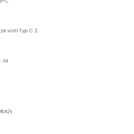
pe-C
ätze vom Typ C: 2
: Ja
Mbit/s