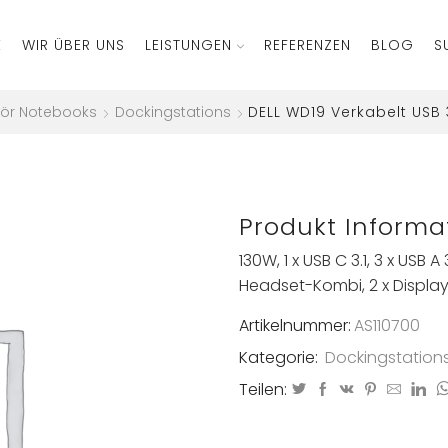
E
WIR ÜBER UNS
LEISTUNGEN
REFERENZEN
BLOG
S
ör Notebooks
Dockingstations
DELL WD19 Verkabelt USB 
Produkt Informa
130W, 1 x USB C 3.1, 3 x USB A
Headset-Kombi, 2 x DisplayP
Artikelnummer:
AS110700
Kategorie:
Dockingstation
Teilen: