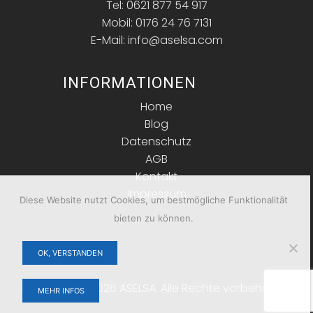
Tel: 0621 877 54 917
Mobil: 0176 24 76 7131
E-Mail: info@aselsa.com
INFORMATIONEN
Home
Blog
Datenschutz
AGB
Kontakt
Impressum
Diese Website nutzt Cookies, um bestmögliche Funktionalität
bieten zu können.
OK, VERSTANDEN
Copyright © 2026 ASELSA. Alle Rechte vorbehalten.
MEHR INFOS