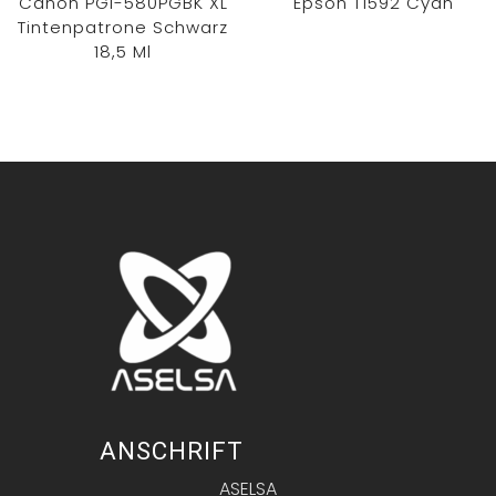
Canon PGI-580PGBK XL
Epson T1592 Cyan
Tintenpatrone Schwarz
18,5 Ml
ANSCHRIFT
ASELSA