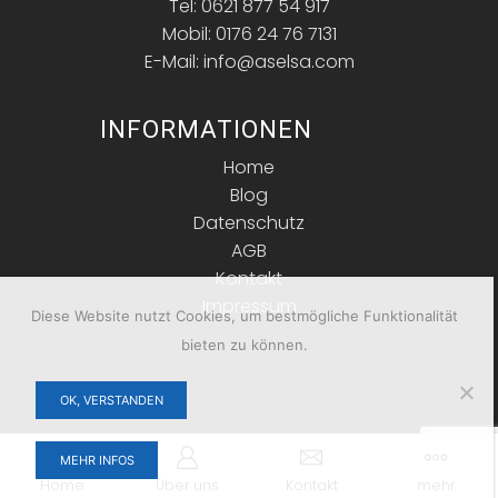
Tel: 0621 877 54 917
Mobil: 0176 24 76 7131
E-Mail: info@aselsa.com
INFORMATIONEN
Home
Blog
Datenschutz
AGB
Kontakt
Impressum
Diese Website nutzt Cookies, um bestmögliche Funktionalität
bieten zu können.
OK, VERSTANDEN
Copyright © 2026 ASELSA. Alle Rechte vorbehalten.
MEHR INFOS
Home
Über uns
Kontakt
mehr