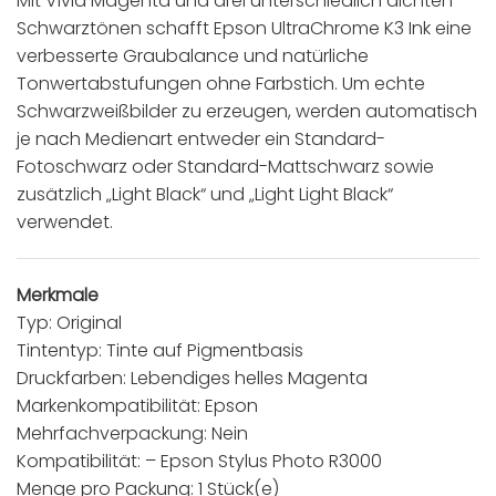
Mit Vivid Magenta und drei unterschiedlich dichten
Schwarztönen schafft Epson UltraChrome K3 Ink eine
verbesserte Graubalance und natürliche
Tonwertabstufungen ohne Farbstich. Um echte
Schwarzweißbilder zu erzeugen, werden automatisch
je nach Medienart entweder ein Standard-
Fotoschwarz oder Standard-Mattschwarz sowie
zusätzlich „Light Black“ und „Light Light Black“
verwendet.
Merkmale
Typ: Original
Tintentyp: Tinte auf Pigmentbasis
Druckfarben: Lebendiges helles Magenta
Markenkompatibilität: Epson
Mehrfachverpackung: Nein
Kompatibilität: – Epson Stylus Photo R3000
Menge pro Packung: 1 Stück(e)