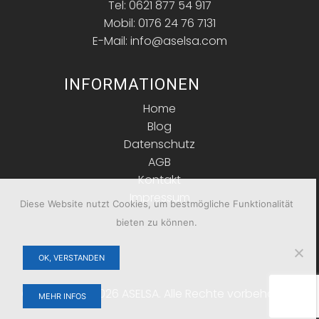
Tel: 0621 877 54 917
Mobil: 0176 24 76 7131
E-Mail: info@aselsa.com
INFORMATIONEN
Home
Blog
Datenschutz
AGB
Kontakt
Impressum
Diese Website nutzt Cookies, um bestmögliche Funktionalität
bieten zu können.
OK, VERSTANDEN
Copyright © 2026 ASELSA. Alle Rechte vorbehalten.
MEHR INFOS