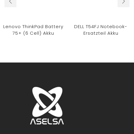
Lenovo ThinkPad Battery
DELL T54FJ Notebook-
75+ (6 Cell) Akku
Ersatzteil Akku