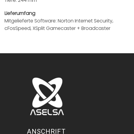
Tiefe: 244 mm
Lieferumfang
Mitgelieferte Software: Norton Internet Security,
cFosSpeed, XSplit Gamecaster + Broadcaster
ANSCHRIFT