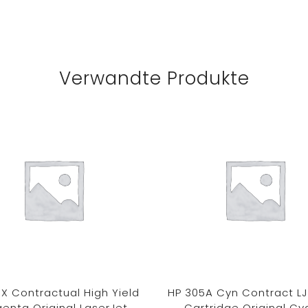
Verwandte Produkte
0X Contractual High Yield
HP 305A Cyn Contract LJ
enta Original LaserJet
Cartridge Original Cy