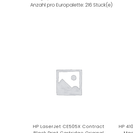
Anzahl pro Europalette: 216 Stück(e)
HP LaserJet CE505X Contract
HP 41
Black Print Cartridge Original
Mag