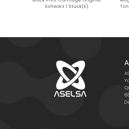
Schwarz 1 Stück(e)
Ton
A
A
Y
Q
6
D