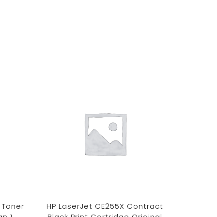
 Toner
HP LaserJet CE255X Contract
HP 20
an 1
Black Print Cartridge Original