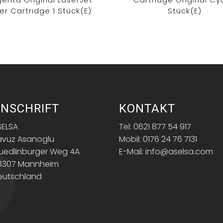
er Cartridge 1 Stück(e)
Stück(e)
NSCHRIFT
KONTAKT
SELSA
Tel: 0621 877 54 917
avuz Asanoglu
Mobil: 0176 24 76 7131
uedlinburger Weg 4A
E-Mail: info@aselsa.com
8307 Mannheim
eutschland