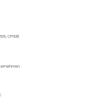
515, CP1518
nternehmen
C