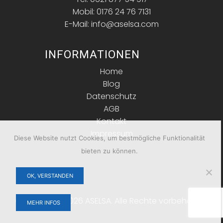
Mobil: 0176 24 76 7131
E-Mail: info@aselsa.com
INFORMATIONEN
Home
Blog
Datenschutz
AGB
Kontakt
Impressum
Diese Website nutzt Cookies, um bestmögliche Funktionalität
bieten zu können.
OK, VERSTANDEN
Copyright © 2026 ASELSA. Alle Rechte vorbehalten.
MEHR INFOS