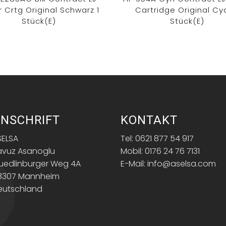
 Crtg Original Schwarz 1
Cartridge Original Cy
Stück(e)
Stück(e)
NSCHRIFT
KONTAKT
SELSA
Tel: 0621 877 54 917
avuz Asanoglu
Mobil: 0176 24 76 7131
uedlinburger Weg 4A
E-Mail: info@aselsa.com
8307 Mannheim
eutschland