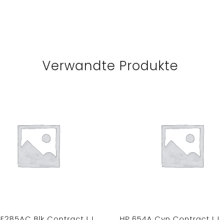
Verwandte Produkte
E285AC Blk Contract LJ
HP 654A Cyn Contract LJ