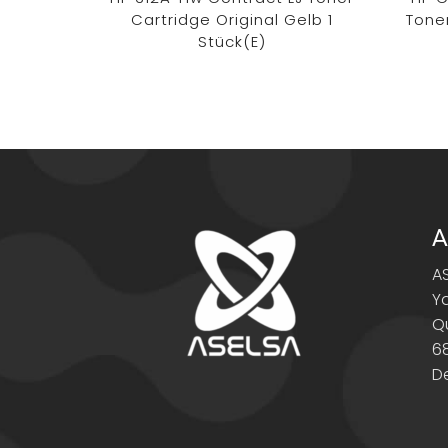
Cartridge Original Gelb 1
Toner
Stück(e)
A
A
Y
Q
6
D