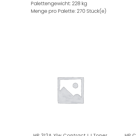
Palettengewicht: 228 kg
Menge pro Palette: 270 Stück(e)
HP 312A Ylw Contract LJ Toner
HP C