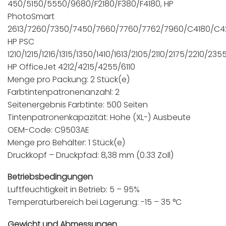
450/5150/5550/9680/F2180/F380/F4180, HP
PhotoSmart
2613/7260/7350/7450/7660/7760/7762/7960/C4180/C
HP PSC
1210/1215/1216/1315/1350/1410/1613/2105/2110/2175/2210/23
HP OfficeJet 4212/4215/4255/6110
Menge pro Packung: 2 Stück(e)
Farbtintenpatronenanzahl: 2
Seitenergebnis Farbtinte: 500 Seiten
Tintenpatronenkapazität: Hohe (XL-) Ausbeute
OEM-Code: C9503AE
Menge pro Behälter: 1 Stück(e)
Druckkopf – Druckpfad: 8,38 mm (0.33 Zoll)
Betriebsbedingungen
Luftfeuchtigkeit in Betrieb: 5 – 95%
Temperaturbereich bei Lagerung: -15 – 35 °C
Gewicht und Abmessungen