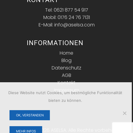
Tel: 0621 877 54 917
Mobil: 0176 24 76 7131
E-Mail: info@aselsa.com
INFORMATIONEN
Home
Blog
Datenschutz
AGB
Kontakt
Impressum
Diese Website nutzt Cookies, um bestmögliche Funktionalität
bieten zu können.
OK, VERSTANDEN
Copyright © 2026 ASELSA. Alle Rechte vorbehalten.
MEHR INFOS