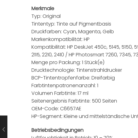
Merkmale
Typ: Original
Tintentyp: Tinte auf Pigmentbasis
Druckfarben: Cyan, Magenta, Gelb
Markenkompatibilität: HP
Kompatibilität: HP DeskJet 450c, 5145, 5150, 5550
2115, 2210, 2410 / HP Photosmart 7260, 7345, 
Menge pro Packung: 1 Stück(e)
Drucktechnologie: Tintenstrahldrucker
BCP-Tintentropfenfarbe: Dreifarbig
Farbtintenpatronenanzahl: 1
Volumen Farbtinte: 17 ml
Seitenergebnis Farbtinte: 500 Seiten
OEM-Code: C6657AE
HP-Segment: Kleine und mittelständische U
Betriebsbedingungen
Luftfeuchtigkeit in Betrieb: 10 – 70%