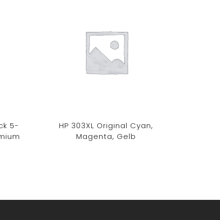
ck 5-
HP 303XL Original Cyan,
C
emium
Magenta, Gelb
Tintenp