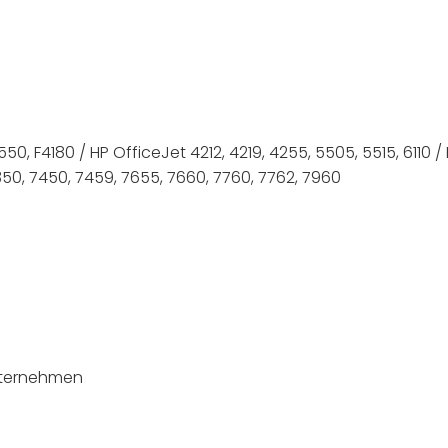
, F4180 / HP OfficeJet 4212, 4219, 4255, 5505, 5515, 6110 / HP PS
7350, 7450, 7459, 7655, 7660, 7760, 7762, 7960
nternehmen