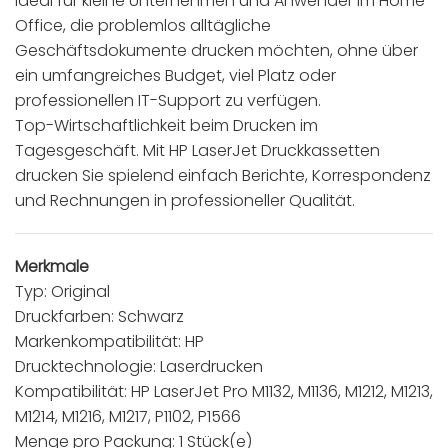
Ideal für kleine Unternehmen und Anwender im Home-
Office, die problemlos alltägliche
Geschäftsdokumente drucken möchten, ohne über
ein umfangreiches Budget, viel Platz oder
professionellen IT-Support zu verfügen.
Top-Wirtschaftlichkeit beim Drucken im
Tagesgeschäft. Mit HP LaserJet Druckkassetten
drucken Sie spielend einfach Berichte, Korrespondenz
und Rechnungen in professioneller Qualität.
Merkmale
Typ: Original
Druckfarben: Schwarz
Markenkompatibilität: HP
Drucktechnologie: Laserdrucken
Kompatibilität: HP LaserJet Pro M1132, M1136, M1212, M1213,
M1214, M1216, M1217, P1102, P1566
Menge pro Packung: 1 Stück(e)