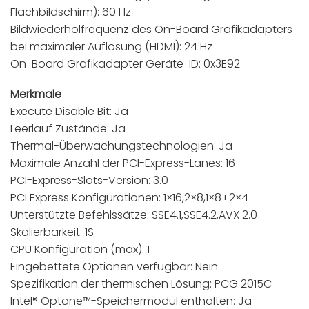
Flachbildschirm): 60 Hz
Bildwiederholfrequenz des On-Board Grafikadapters
bei maximaler Auflösung (HDMI): 24 Hz
On-Board Grafikadapter Geräte-ID: 0x3E92
Merkmale
Execute Disable Bit: Ja
Leerlauf Zustände: Ja
Thermal-Überwachungstechnologien: Ja
Maximale Anzahl der PCI-Express-Lanes: 16
PCI-Express-Slots-Version: 3.0
PCI Express Konfigurationen: 1×16,2×8,1×8+2×4
Unterstützte Befehlssätze: SSE4.1,SSE4.2,AVX 2.0
Skalierbarkeit: 1S
CPU Konfiguration (max): 1
Eingebettete Optionen verfügbar: Nein
Spezifikation der thermischen Lösung: PCG 2015C
Intel® Optane™-Speichermodul enthalten: Ja