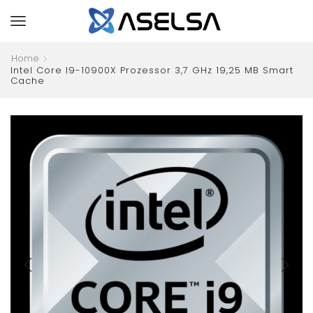
Home
Intel Core I9-10900X Prozessor 3,7 GHz 19,25 MB Smart
Cache