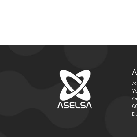
A
A
Y
Q
6
D