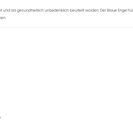
t und als gesundheitlich unbedenklich beurteilt worden. Der Blaue Engel fü
hen.
m