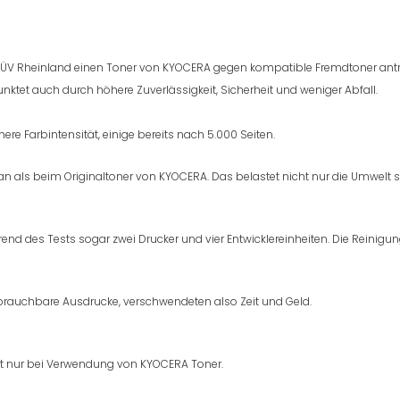
TÜV Rheinland einen Toner von KYOCERA gegen kompatible Fremdtoner antre
punktet auch durch höhere Zuverlässigkeit, Sicherheit und weniger Abfall.
e Farbintensität, einige bereits nach 5.000 Seiten.
l an als beim Originaltoner von KYOCERA. Das belastet nicht nur die Umwelt 
end des Tests sogar zwei Drucker und vier Entwicklereinheiten. Die Reini
rauchbare Ausdrucke, verschwendeten also Zeit und Geld.
lt nur bei Verwendung von KYOCERA Toner.