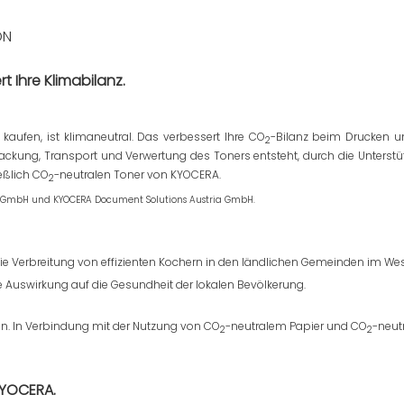
DN
t Ihre Klimabilanz.
aufen, ist klimaneutral. Das verbessert Ihre CO
-Bilanz beim Drucken un
2
erpackung, Transport und Verwertung des Toners entsteht, durch die Unter
eßlich CO
-neutralen Toner von KYOCERA.
2
d GmbH und KYOCERA Document Solutions Austria GmbH.
e Verbreitung von effizienten Kochern in den ländlichen Gemeinden im Wes
e Auswirkung auf die Gesundheit
der lokalen Bevölkerung.
n. In Verbindung mit der Nutzung von CO
-neutralem Papier und CO
-neut
2
2
KYOCERA.