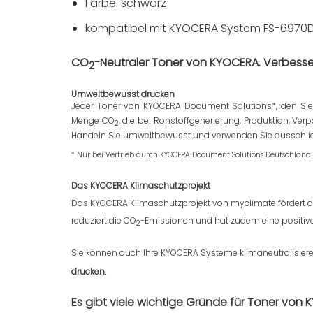
Farbe: schwarz
kompatibel mit KYOCERA System FS-6970
CO
-Neutraler Toner von KYOCERA.
Verbesser
2
Umweltbewusst drucken
Jeder Toner von KYOCERA Document Solutions*, den Sie k
Menge CO
, die bei Rohstoffgenerierung, Produktion, V
2
Handeln Sie umweltbewusst und verwenden Sie ausschli
* Nur bei Vertrieb durch KYOCERA Document Solutions Deutschlan
Das KYOCERA Klimaschutzprojekt
Das KYOCERA Klimaschutzprojekt von myclimate fördert di
reduziert die CO
-Emissionen und hat zudem eine positiv
2
Sie können auch Ihre KYOCERA Systeme klimaneutralisiere
drucken.
Es gibt viele wichtige Gründe für Toner von 