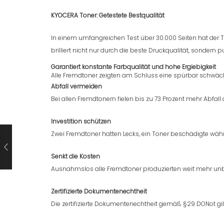
KYOCERA Toner: Getestete Bestqualität
In einem umfangreichen Test über 30.000 Seiten hat der 
brilliert nicht nur durch die beste Druckqualität, sondern 
Garantiert konstante Farbqualität und hohe Ergiebigkeit
Alle Fremdtoner zeigten am Schluss eine spürbar schwächer
Abfall vermeiden
Bei allen Fremdtonern fielen bis zu 73 Prozent mehr Abfal
Investition schützen
Zwei Fremdtoner hatten Lecks, ein Toner beschädigte währ
Senkt die Kosten
Ausnahmslos alle Fremdtoner produzierten weit mehr unb
Zertifizierte Dokumentenechtheit
Die zertifizierte Dokumentenechtheit gemäß §29 DONot gi