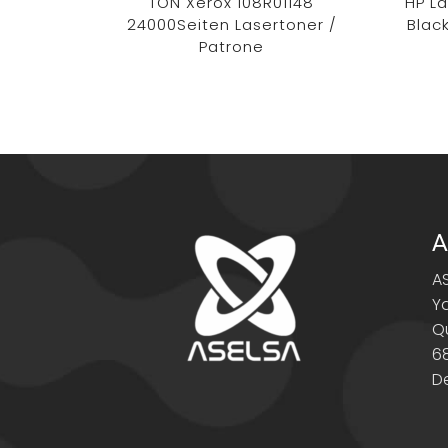
TON Xerox 108R01148
HP L
24000Seiten Lasertoner /
Black
Patrone
A
A
Y
Q
6
D