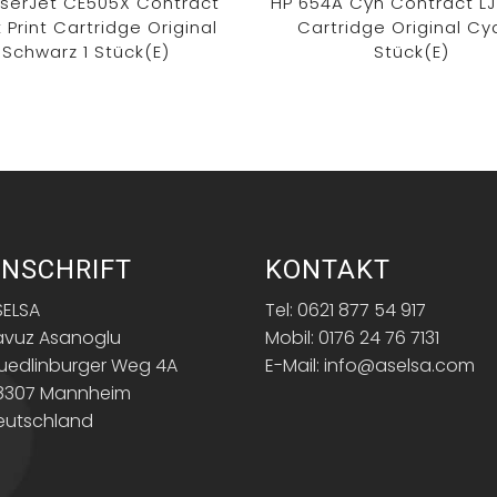
aserJet CE505X Contract
HP 654A Cyn Contract LJ
 Print Cartridge Original
Cartridge Original Cy
Schwarz 1 Stück(e)
Stück(e)
NSCHRIFT
KONTAKT
SELSA
Tel: 0621 877 54 917
avuz Asanoglu
Mobil: 0176 24 76 7131
uedlinburger Weg 4A
E-Mail: info@aselsa.com
8307 Mannheim
eutschland