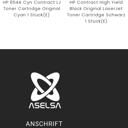
HP 654A Cyn Contract LJ
HP Contract High Yield
Toner Cartridge Original
Black Original LaserJet
Cyan 1 Stück(e)
Toner Cartridge Schwarz
1 Stück(e)
ANSCHRIFT