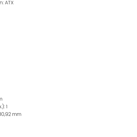
n: ATX
m
): 1
 80,92 mm