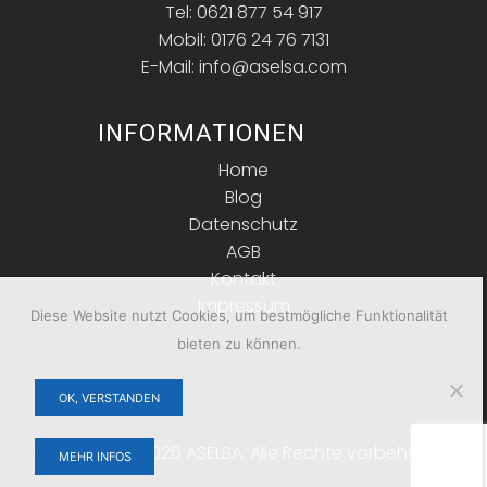
Tel: 0621 877 54 917
Mobil: 0176 24 76 7131
E-Mail: info@aselsa.com
INFORMATIONEN
Home
Blog
Datenschutz
AGB
Kontakt
Impressum
Diese Website nutzt Cookies, um bestmögliche Funktionalität
bieten zu können.
OK, VERSTANDEN
Copyright © 2026 ASELSA. Alle Rechte vorbehalten.
MEHR INFOS