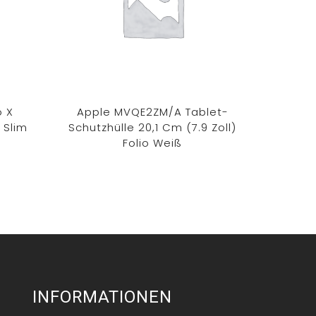
o X
Apple MVQE2ZM/A Tablet-
Microso
 Slim
Schutzhülle 20,1 Cm (7.9 Zoll)
& Hea
Folio Weiß
INFORMATIONEN