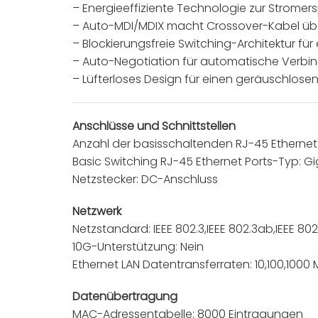
– Energieeffiziente Technologie zur Stromers
– Auto-MDI/MDIX macht Crossover-Kabel übe
– Blockierungsfreie Switching-Architektur f
– Auto-Negotiation für automatische Verbi
– Lüfterloses Design für einen geräuschlosen
Anschlüsse und Schnittstellen
Anzahl der basisschaltenden RJ-45 Ethernet 
Basic Switching RJ-45 Ethernet Ports-Typ: Gi
Netzstecker: DC-Anschluss
Netzwerk
Netzstandard: IEEE 802.3,IEEE 802.3ab,IEEE 802
10G-Unterstützung: Nein
Ethernet LAN Datentransferraten: 10,100,1000 
Datenübertragung
MAC-Adressentabelle: 8000 Eintragungen