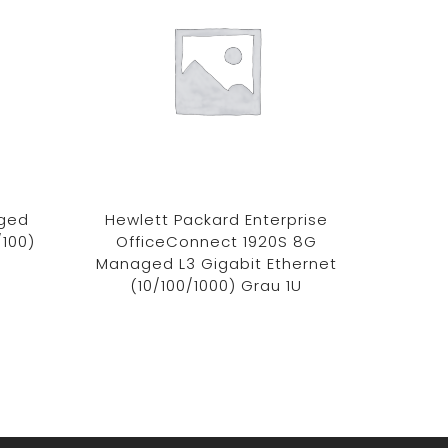
aged
Hewlett Packard Enterprise
Ubiquit
/100)
OfficeConnect 1920S 8G
Netzw
Managed L3 Gigabit Ethernet
L2/
(10/100/1000) Grau 1U
(10/100
Ov