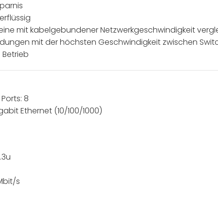
parnis
rflüssig
ür eine mit kabelgebundener Netzwerkgeschwindigkeit ver
ndungen mit der höchsten Geschwindigkeit zwischen Swit
 Betrieb
Ports: 8
gabit Ethernet (10/100/1000)
.3u
Mbit/s