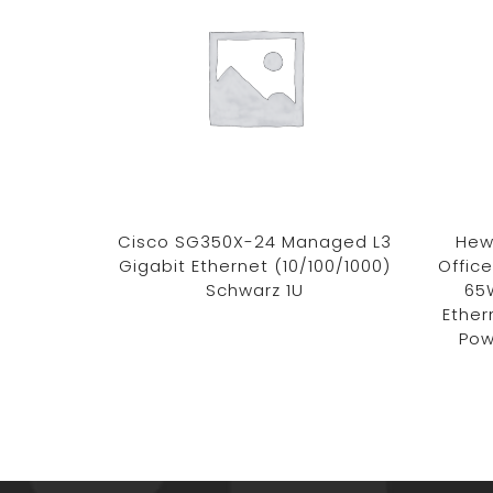
Cisco SG350X-24 Managed L3
Hew
Gigabit Ethernet (10/100/1000)
Offic
Schwarz 1U
65
Ether
Pow