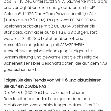
Das TS-451DeU unterstützt SATA-Laufwerke mit 6 Gb/s
und verfügt über einen energieeffizienten Intel®
Celeron® J4025 Dual-Core Prozessor mit 2,0 GHz
(Turbo bis zu 2,9 GHz). Es gibt zwei DDR4 SODIMM
Speichersteckplätze mit 2 GB DDR4 Speicher als
Standard, kann aber auf bis zu 8 GB aufgerüstet
werden. TS-451DeU bietet unübertroffene
Verschlüsselungsleistung mit AES-256-Bit-
Verschlüsselungsbeschleunigung, steigert die
Systemleistung und gewährleistet gleichzeitig die
Sicherheit sensibler Geschäftsdaten, die auf dem NAS
gespeichert sind.
Folgen Sie den Trends von Wi-Fi 6 und aktualisieren
Sie auf ein 2,5GbE NAS
Der Wi-Fi 6 (802.11ax) hat zu einem höheren
Bandbreitenbedarf für kabelgebundene und
drahtlose Netzwerkverbindungen geführt. Das TS-