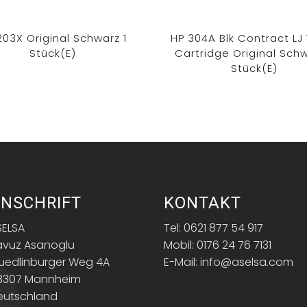
203X Original Schwarz 1
HP 304A Blk Contract LJ
Stück(e)
Cartridge Original Schw
Stück(e)
NSCHRIFT
KONTAKT
SELSA
Tel: 0621 877 54 917
avuz Asanoglu
Mobil: 0176 24 76 7131
uedlinburger Weg 4A
E-Mail: info@aselsa.com
8307 Mannheim
eutschland