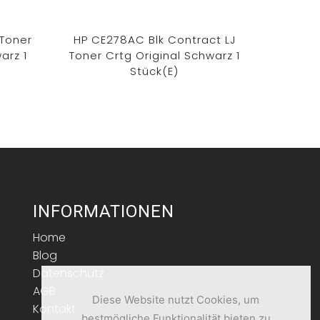
 Toner
HP CE278AC Blk Contract LJ
HP 12A
arz 1
Toner Crtg Original Schwarz 1
Cartri
Stück(e)
INFORMATIONEN
Home
Blog
Datenschutz
AGB
Diese Website nutzt Cookies, um
Kontakt
bestmögliche Funktionalität bieten zu