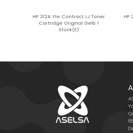
HP 312A Ylw Contract LJ Toner
HP 
Cartridge Original Gelb 1
Stück(e)
A
A
Y
Q
6
D