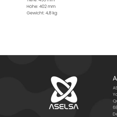
Höhe: 402 mm
Gewicht: 4,8 kg
A
A
Y
Q
6
D