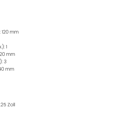
: 120 mm
): 1
 120 mm
: 3
140 mm
25 Zoll