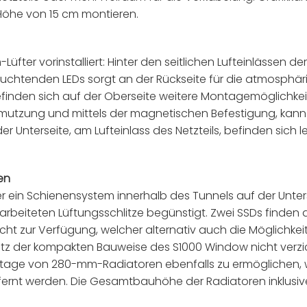
Höhe von 15 cm montieren.
üfter vorinstalliert: Hinter den seitlichen Lufteinlässen de
au-leuchtenden LEDs sorgt an der Rückseite für die atmosp
efinden sich auf der Oberseite weitere Montagemöglichkeit
schmutzung und mittels der magnetischen Befestigung, kan
 der Unterseite, am Lufteinlass des Netzteils, befinden si
en
r ein Schienensystem innerhalb des Tunnels auf der Unte
gearbeiteten Lüftungsschlitze begünstigt. Zwei SSDs finden
cht zur Verfügung, welcher alternativ auch die Möglichkeit
tz der kompakten Bauweise des S1000 Window nicht verz
Montage von 280-mm-Radiatoren ebenfalls zu ermöglichen,
fernt werden. Die Gesamtbauhöhe der Radiatoren inklusiv