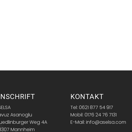
NSCHRIFT
KONTAKT
SELSA
Tel: 0621 877 54 917
avuz Asanoglu
Mobil: 0176 24 76 7131
uedlinburger Weg 4A
E-Mail: info@aselsa.com
8307 Mannheim