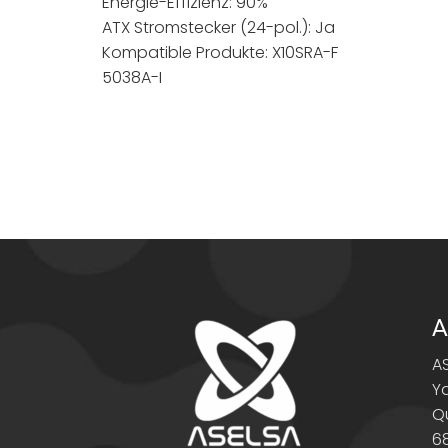
Energie-Effizienz: 90%
ATX Stromstecker (24-pol.): Ja
Kompatible Produkte: X10SRA-F
5038A-I
A
A
Y
Q
6