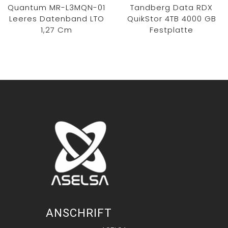
Quantum MR-L3MQN-01
Tandberg Data RDX
Leeres Datenband LTO
QuikStor 4TB 4000 GB
1,27 Cm
Festplatte
ANSCHRIFT