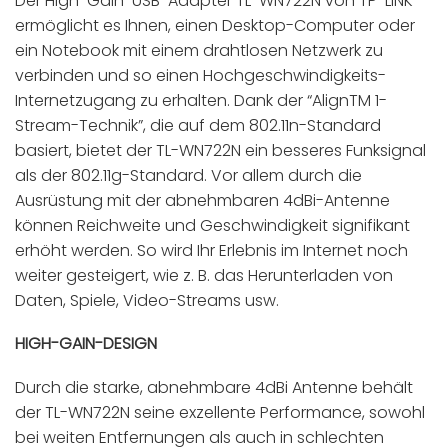
Der High-Gain-USB-Adapter TL-WN722N von TP-LINK
ermöglicht es Ihnen, einen Desktop-Computer oder
ein Notebook mit einem drahtlosen Netzwerk zu
verbinden und so einen Hochgeschwindigkeits-
Internetzugang zu erhalten. Dank der “AlignTM 1-
Stream-Technik”, die auf dem 802.11n-Standard
basiert, bietet der TL-WN722N ein besseres Funksignal
als der 802.11g-Standard. Vor allem durch die
Ausrüstung mit der abnehmbaren 4dBi-Antenne
können Reichweite und Geschwindigkeit signifikant
erhöht werden. So wird Ihr Erlebnis im Internet noch
weiter gesteigert, wie z. B. das Herunterladen von
Daten, Spiele, Video-Streams usw.
HIGH-GAIN-DESIGN
Durch die starke, abnehmbare 4dBi Antenne behält
der TL-WN722N seine exzellente Performance, sowohl
bei weiten Entfernungen als auch in schlechten