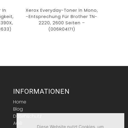
 In
Xerox Everyday-Toner In Mono,
Xero
gkeit,
-Entsprechung Für Brother TN-
Sch
E390X,
2220, 2600 Seiten –
Ergiebig
3633)
(006R04171)
HP CF2
Sei
INFORMATIONEN
Home
Blog
Datenschutz
AGB
Diese Website nutzt Cookies, um