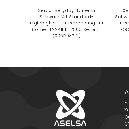
Xerox Everyday-Toner In
Xe
Schwarz Mit Standard-
Schwa
Ergiebigkeit, -Entsprechung Für
-Ents
Brother TN241BK, 2500 Seiten –
CRG
(006R03712)
A
A
Y
Q
6