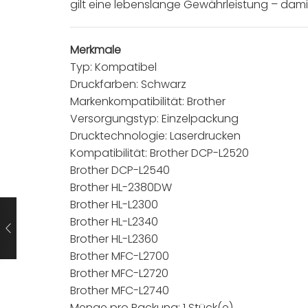
gilt eine lebenslange Gewährleistung – damit 
Merkmale
Typ: Kompatibel
Druckfarben: Schwarz
Markenkompatibilität: Brother
Versorgungstyp: Einzelpackung
Drucktechnologie: Laserdrucken
Kompatibilität: Brother DCP-L2520
Brother DCP-L2540
Brother HL-2380DW
Brother HL-L2300
Brother HL-L2340
Brother HL-L2360
Brother MFC-L2700
Brother MFC-L2720
Brother MFC-L2740
Menge pro Packung: 1 Stück(e)