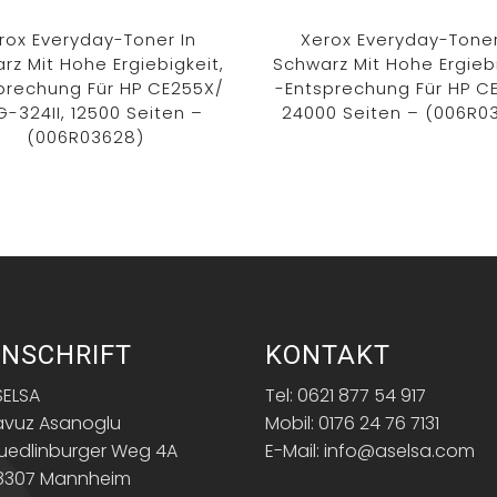
rox Everyday-Toner In
Xerox Everyday-Toner
rz Mit Hohe Ergiebigkeit,
Schwarz Mit Hohe Ergiebi
prechung Für HP CE255X/
-Entsprechung Für HP C
-324II, 12500 Seiten –
24000 Seiten – (006R0
(006R03628)
NSCHRIFT
KONTAKT
SELSA
Tel: 0621 877 54 917
avuz Asanoglu
Mobil: 0176 24 76 7131
uedlinburger Weg 4A
E-Mail: info@aselsa.com
8307 Mannheim