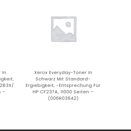
 In
Xerox Everyday-Toner In
Xero
gkeit,
Schwarz Mit Standard-
Mag
F283X/
Ergiebigkeit, -Entsprechung Für
Ergiebig
n –
HP CF237A, 11000 Seiten –
Brother
(006R03642)