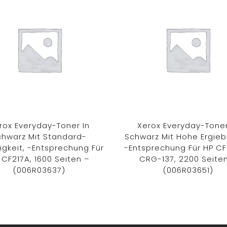
rox Everyday-Toner In
Xerox Everyday-Toner
chwarz Mit Standard-
Schwarz Mit Hohe Ergiebi
igkeit, -Entsprechung Für
-Entsprechung Für HP C
 CF217A, 1600 Seiten –
CRG-137, 2200 Seite
(006R03637)
(006R03651)