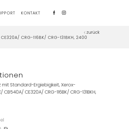
UPPORT
KONTAKT
zurück
/ CE320A/ CRG-116BK/ CRG-131BKH, 2400
tionen
mit Standard-Ergiebigkeit, Xerox-
X/ CB540A/ CE320A/ CRG-116BK/ CRG-131BKH,
el