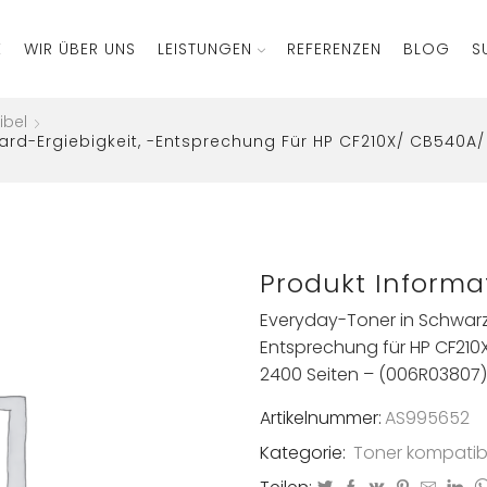
E
WIR ÜBER UNS
LEISTUNGEN
REFERENZEN
BLOG
S
ibel
ard-Ergiebigkeit, -Entsprechung Für HP CF210X/ CB540A
Produkt Informa
Everyday-Toner in Schwarz 
Entsprechung für HP CF210
2400 Seiten – (006R03807)
Artikelnummer:
AS995652
Kategorie:
Toner kompatib