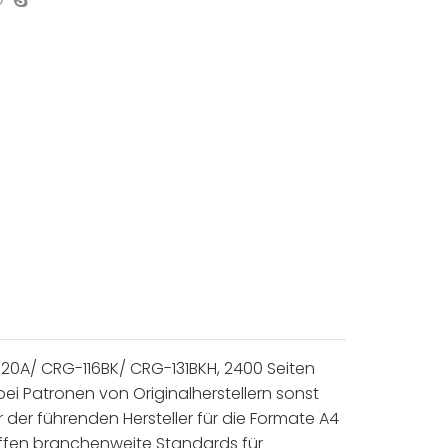
20A/ CRG-116BK/ CRG-131BKH, 2400 Seiten
bei Patronen von Originalherstellern sonst
er führenden Hersteller für die Formate A4
reffen branchenweite Standards für