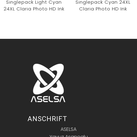
Singlepack Light Cyan
Singlepack Cyan 24XL
24XL Claria Photo HD Ink
Claria Photo HD Ink
ANSCHRIFT
ASELSA
Yavuz Asanoglu