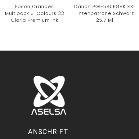
Epson Oranges
Canon PGI-580PGBK XXL
Multipack 5-Colours 33
Tintenpatrone Schwarz
Claria Premium Ink
25,7 Ml
ANSCHRIFT