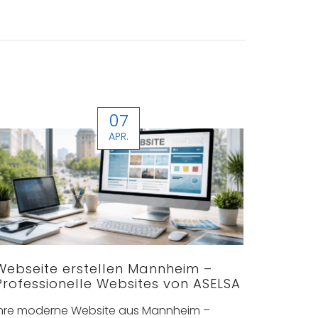
07
APR.
Webseite erstellen Mannheim –
ASELSA
Professionelle Websites von ASELSA
Lösun
Mannh
Ihre moderne Website aus Mannheim –