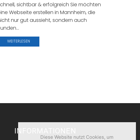
Mannhei
chnell, sichtbar & erfolgreich Sie möchten
Region 
ine Webseite erstellen in Mannheim, die
Dienstle
icht nur gut aussieht, sondern auch
Compute
unden...
ist ASEL
maßgesc
WEITERLESEN
professio
WEITE
INFORMATIONEN
Diese Website nutzt Cookies, um